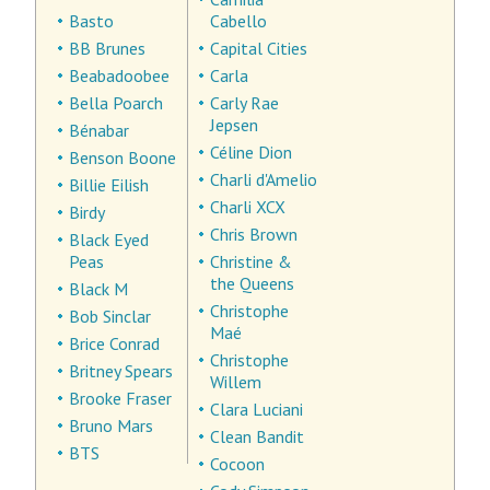
Basto
Cabello
BB Brunes
Capital Cities
Beabadoobee
Carla
Bella Poarch
Carly Rae
Jepsen
Bénabar
Céline Dion
Benson Boone
Charli d'Amelio
Billie Eilish
Charli XCX
Birdy
Chris Brown
Black Eyed
Peas
Christine &
the Queens
Black M
Christophe
Bob Sinclar
Maé
Brice Conrad
Christophe
Britney Spears
Willem
Brooke Fraser
Clara Luciani
Bruno Mars
Clean Bandit
BTS
Cocoon