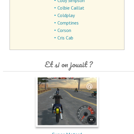
Cody Simpson
Colbie Caillat
Coldplay
Comptines
Corson
Cris Cab
Et si on jouait ?