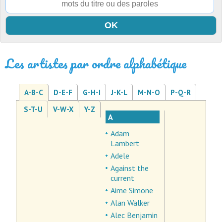
Les artistes par ordre alphabétique
A-B-C
D-E-F
G-H-I
J-K-L
M-N-O
P-Q-R
S-T-U
V-W-X
Y-Z
A
Adam
Lambert
Adele
Against the
current
Aime Simone
Alan Walker
Alec Benjamin