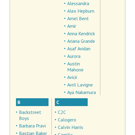
Alessandra
Alex Hepburn
Amel Bent
Amir
Anna Kendrick
Ariana Grande
Asaf Avidan
Aurora
Austin
Mahone
Avicii
Avril Lavigne
Aya Nakamura
B
C
Backstreet
C2C
Boys
Calogero
Barbara Pravi
Calvin Harris
Bastian Baker
Camilia