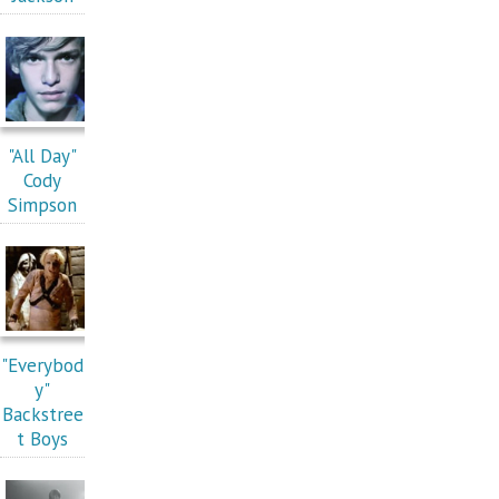
"All Day"
Cody
Simpson
"Everybod
y"
Backstree
t Boys