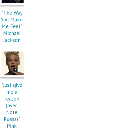
"The Way
You Make
Me Feel"
Michael
Jackson
"Just give
me a
reason
(avec
Nate
Ruess)"
Pink