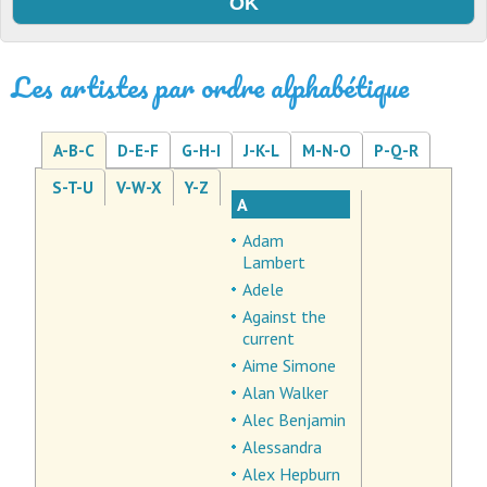
Les artistes par ordre alphabétique
A-B-C
D-E-F
G-H-I
J-K-L
M-N-O
P-Q-R
S-T-U
V-W-X
Y-Z
A
Adam
Lambert
Adele
Against the
current
Aime Simone
Alan Walker
Alec Benjamin
Alessandra
Alex Hepburn