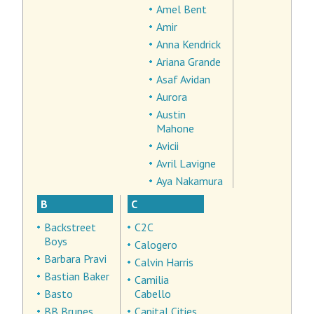
Amel Bent
Amir
Anna Kendrick
Ariana Grande
Asaf Avidan
Aurora
Austin
Mahone
Avicii
Avril Lavigne
Aya Nakamura
B
C
Backstreet
C2C
Boys
Calogero
Barbara Pravi
Calvin Harris
Bastian Baker
Camilia
Basto
Cabello
BB Brunes
Capital Cities