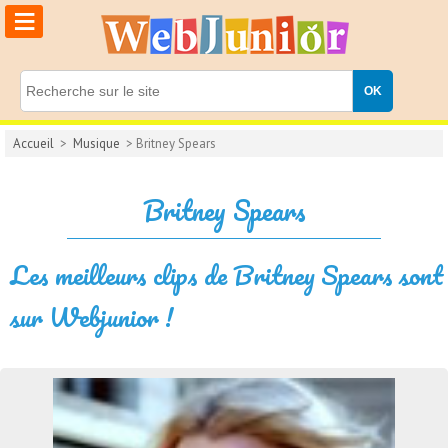
≡
Accueil
>
Musique
> Britney Spears
Britney Spears
Les meilleurs clips de Britney Spears sont
sur Webjunior !