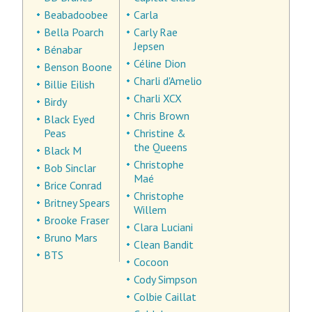
Beabadoobee
Carla
Bella Poarch
Carly Rae
Jepsen
Bénabar
Céline Dion
Benson Boone
Charli d'Amelio
Billie Eilish
Charli XCX
Birdy
Chris Brown
Black Eyed
Peas
Christine &
the Queens
Black M
Christophe
Bob Sinclar
Maé
Brice Conrad
Christophe
Britney Spears
Willem
Brooke Fraser
Clara Luciani
Bruno Mars
Clean Bandit
BTS
Cocoon
Cody Simpson
Colbie Caillat