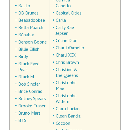
Basto
Cabello
BB Brunes
Capital Cities
Beabadoobee
Carla
Bella Poarch
Carly Rae
Jepsen
Bénabar
Céline Dion
Benson Boone
Charli d'Amelio
Billie Eilish
Charli XCX
Birdy
Chris Brown
Black Eyed
Peas
Christine &
the Queens
Black M
Christophe
Bob Sinclar
Maé
Brice Conrad
Christophe
Britney Spears
Willem
Brooke Fraser
Clara Luciani
Bruno Mars
Clean Bandit
BTS
Cocoon