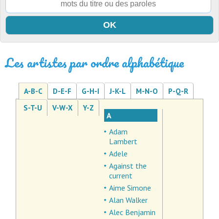
Les artistes par ordre alphabétique
A-B-C
D-E-F
G-H-I
J-K-L
M-N-O
P-Q-R
S-T-U
V-W-X
Y-Z
A
Adam
Lambert
Adele
Against the
current
Aime Simone
Alan Walker
Alec Benjamin