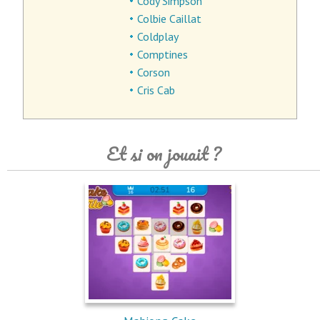
Cody Simpson
Colbie Caillat
Coldplay
Comptines
Corson
Cris Cab
Et si on jouait ?