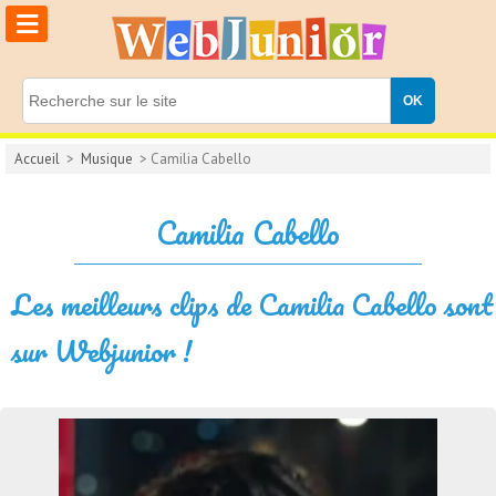
≡
Accueil
>
Musique
> Camilia Cabello
Camilia Cabello
Les meilleurs clips de Camilia Cabello sont
sur Webjunior !