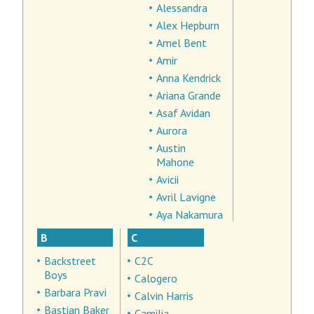
Alessandra
Alex Hepburn
Amel Bent
Amir
Anna Kendrick
Ariana Grande
Asaf Avidan
Aurora
Austin
Mahone
Avicii
Avril Lavigne
Aya Nakamura
B
C
Backstreet
C2C
Boys
Calogero
Barbara Pravi
Calvin Harris
Bastian Baker
Camilia