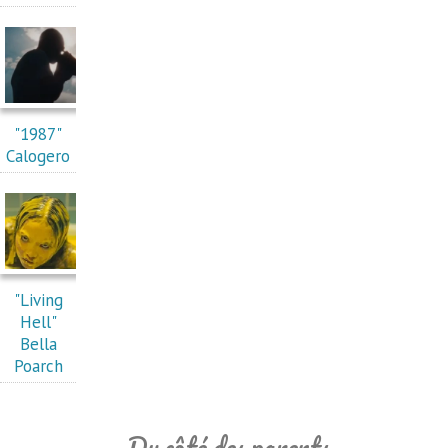
"1987"
Calogero
"Living
Hell"
Bella
Poarch
Du côté des parents