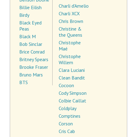
Charli d'Amelio
Billie Eilish
Charli XCX
Birdy
Chris Brown
Black Eyed
Peas
Christine &
the Queens
Black M
Christophe
Bob Sinclar
Maé
Brice Conrad
Christophe
Britney Spears
Willem
Brooke Fraser
Clara Luciani
Bruno Mars
Clean Bandit
BTS
Cocoon
Cody Simpson
Colbie Caillat
Coldplay
Comptines
Corson
Cris Cab