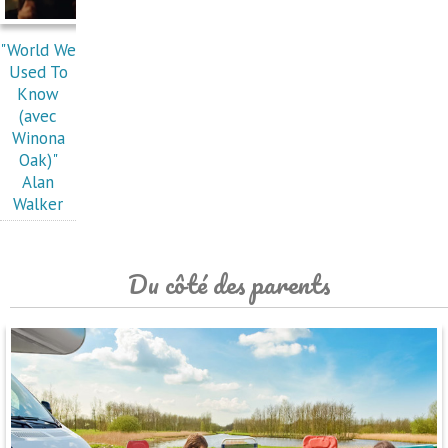
"World We
Used To
Know
(avec
Winona
Oak)"
Alan
Walker
Du côté des parents