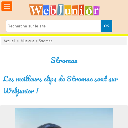
≡
Accueil
>
Musique
> Stromae
Stromae
Les meilleurs clips de Stromae sont sur
Webjunior !