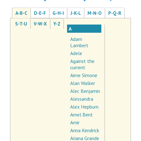
A-B-C
D-E-F
G-H-I
J-K-L
M-N-O
P-Q-R
S-T-U
V-W-X
Y-Z
A
Adam
Lambert
Adele
Against the
current
Aime Simone
Alan Walker
Alec Benjamin
Alessandra
Alex Hepburn
Amel Bent
Amir
Anna Kendrick
Ariana Grande