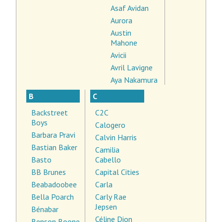
Asaf Avidan
Aurora
Austin
Mahone
Avicii
Avril Lavigne
Aya Nakamura
B
C
Backstreet
C2C
Boys
Calogero
Barbara Pravi
Calvin Harris
Bastian Baker
Camilia
Basto
Cabello
BB Brunes
Capital Cities
Beabadoobee
Carla
Bella Poarch
Carly Rae
Jepsen
Bénabar
Céline Dion
Benson Boone