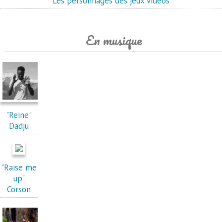
Les personnages des jeux vidéos
En musique
"Reine"
Dadju
"Raise me
up"
Corson