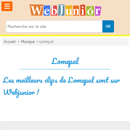
≡
Accueil
>
Musique
> Lomepal
Lomepal
Les meilleurs clips de Lomepal sont sur
Webjunior !