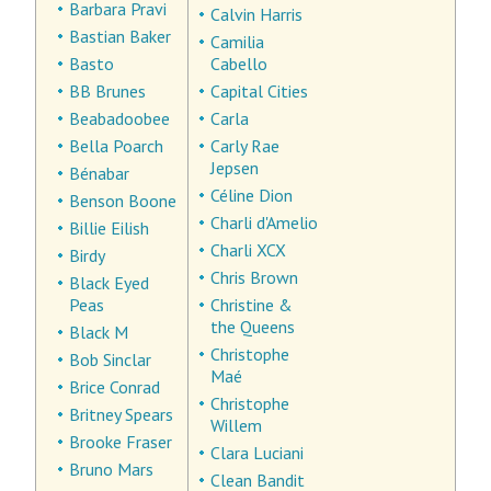
Barbara Pravi
Calvin Harris
Bastian Baker
Camilia
Basto
Cabello
BB Brunes
Capital Cities
Beabadoobee
Carla
Bella Poarch
Carly Rae
Jepsen
Bénabar
Céline Dion
Benson Boone
Charli d'Amelio
Billie Eilish
Charli XCX
Birdy
Chris Brown
Black Eyed
Peas
Christine &
the Queens
Black M
Christophe
Bob Sinclar
Maé
Brice Conrad
Christophe
Britney Spears
Willem
Brooke Fraser
Clara Luciani
Bruno Mars
Clean Bandit