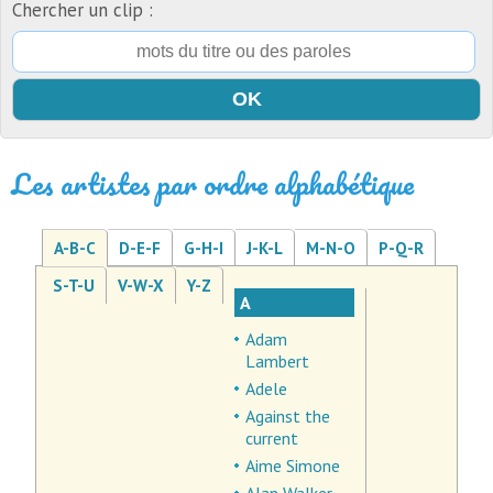
Chercher un clip :
Les artistes par ordre alphabétique
A-B-C
D-E-F
G-H-I
J-K-L
M-N-O
P-Q-R
S-T-U
V-W-X
Y-Z
A
Adam
Lambert
Adele
Against the
current
Aime Simone