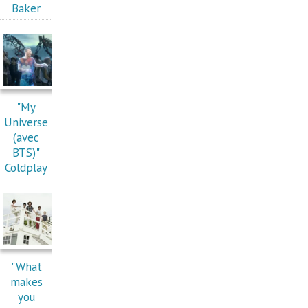
Baker
"My
Universe
(avec
BTS)"
Coldplay
"What
makes
you