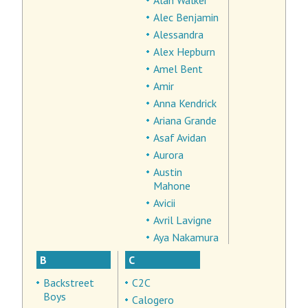
Alan Walker
Alec Benjamin
Alessandra
Alex Hepburn
Amel Bent
Amir
Anna Kendrick
Ariana Grande
Asaf Avidan
Aurora
Austin
Mahone
Avicii
Avril Lavigne
Aya Nakamura
B
C
Backstreet
C2C
Boys
Calogero