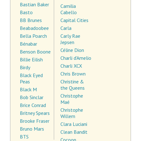
Bastian Baker
Camilia
Basto
Cabello
BB Brunes
Capital Cities
Beabadoobee
Carla
Bella Poarch
Carly Rae
Jepsen
Bénabar
Céline Dion
Benson Boone
Charli d'Amelio
Billie Eilish
Charli XCX
Birdy
Chris Brown
Black Eyed
Peas
Christine &
the Queens
Black M
Christophe
Bob Sinclar
Maé
Brice Conrad
Christophe
Britney Spears
Willem
Brooke Fraser
Clara Luciani
Bruno Mars
Clean Bandit
BTS
Cocoon