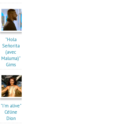
"Hola
Señorita
(avec
Maluma)"
Gims
"I'm alive"
Céline
Dion