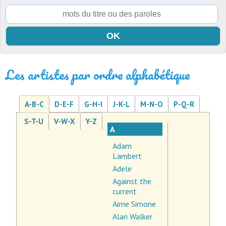
Les artistes par ordre alphabétique
A-B-C
D-E-F
G-H-I
J-K-L
M-N-O
P-Q-R
S-T-U
V-W-X
Y-Z
A
Adam
Lambert
Adele
Against the
current
Aime Simone
Alan Walker