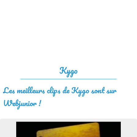
Kygo
Les meilleurs clips de Kygo sont sur
Webjunior !