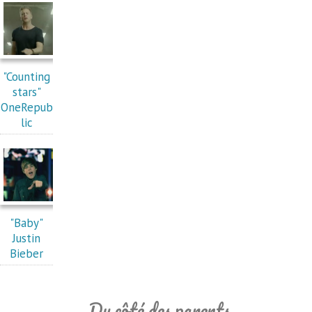
"Counting
stars"
OneRepub
lic
"Baby"
Justin
Bieber
Du côté des parents