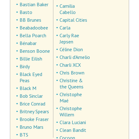
Bastian Baker
Camilia
Basto
Cabello
BB Brunes
Capital Cities
Beabadoobee
Carla
Bella Poarch
Carly Rae
Jepsen
Bénabar
Céline Dion
Benson Boone
Charli d'Amelio
Billie Eilish
Charli XCX
Birdy
Chris Brown
Black Eyed
Peas
Christine &
the Queens
Black M
Christophe
Bob Sinclar
Maé
Brice Conrad
Christophe
Britney Spears
Willem
Brooke Fraser
Clara Luciani
Bruno Mars
Clean Bandit
BTS
Cocoon