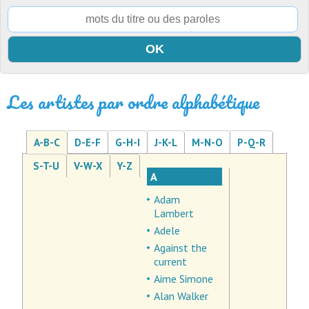
Les artistes par ordre alphabétique
A-B-C
D-E-F
G-H-I
J-K-L
M-N-O
P-Q-R
S-T-U
V-W-X
Y-Z
A
Adam
Lambert
Adele
Against the
current
Aime Simone
Alan Walker