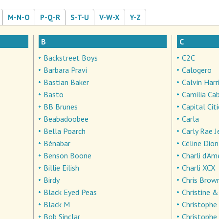
M-N-O
P-Q-R
S-T-U
V-W-X
Y-Z
B
C
Backstreet Boys
C2C
Barbara Pravi
Calogero
Bastian Baker
Calvin Harr
Basto
Camilia Ca
BB Brunes
Capital Cit
Beabadoobee
Carla
Bella Poarch
Carly Rae 
Bénabar
Céline Dion
Benson Boone
Charli d'Am
Billie Eilish
Charli XCX
Birdy
Chris Brow
Black Eyed Peas
Christine 
Black M
Christophe
Bob Sinclar
Christophe