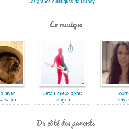
s
Les grands classiques de Disney
En musique
 d'hiver"
"C'était mieux après"
"Tourn
Salvador
Calogero
Shy'
Du côté des parents