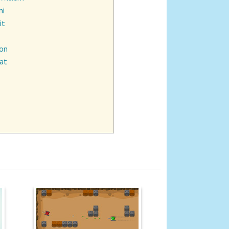
ni
it
son
lat