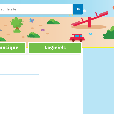
 musique
Logiciels