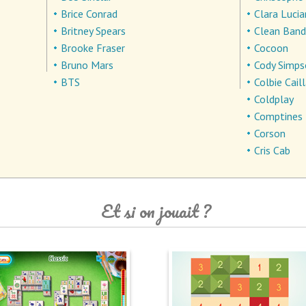
Brice Conrad
Clara Lucia
Britney Spears
Clean Band
Brooke Fraser
Cocoon
Bruno Mars
Cody Simp
BTS
Colbie Cail
Coldplay
Comptines
Corson
Cris Cab
Et si on jouait ?