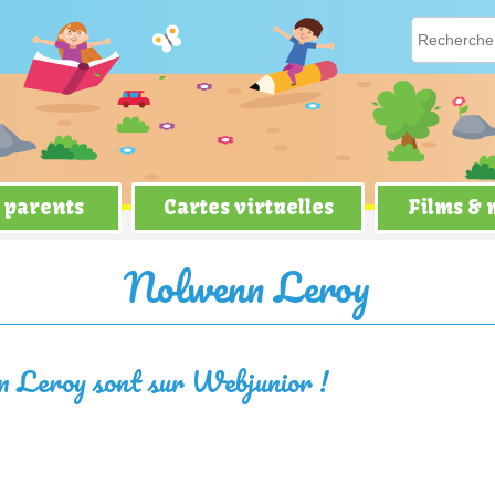
 parents
Cartes virtuelles
Films &
Nolwenn Leroy
nn Leroy sont sur Webjunior !