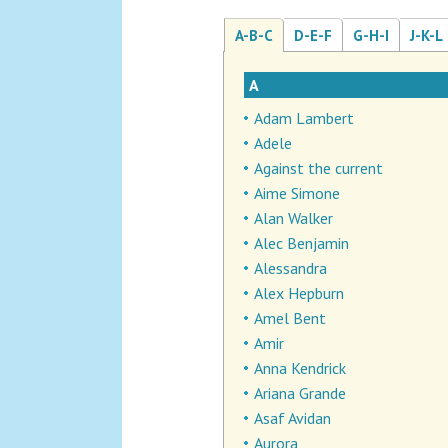
A-B-C
D-E-F
G-H-I
J-K-L
A
Adam Lambert
Adele
Against the current
Aime Simone
Alan Walker
Alec Benjamin
Alessandra
Alex Hepburn
Amel Bent
Amir
Anna Kendrick
Ariana Grande
Asaf Avidan
Aurora