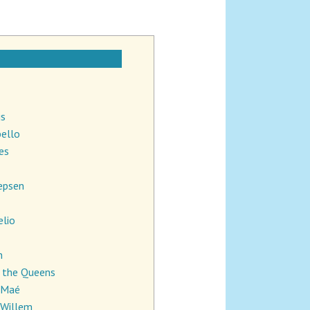
is
bello
ies
Jepsen
elio
n
& the Queens
 Maé
 Willem