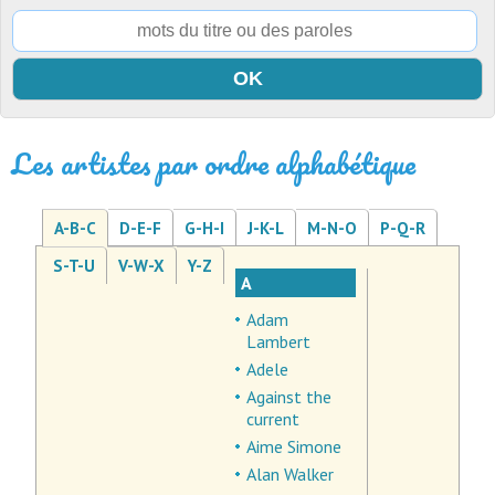
Les artistes par ordre alphabétique
A-B-C
D-E-F
G-H-I
J-K-L
M-N-O
P-Q-R
S-T-U
V-W-X
Y-Z
A
Adam
Lambert
Adele
Against the
current
Aime Simone
Alan Walker