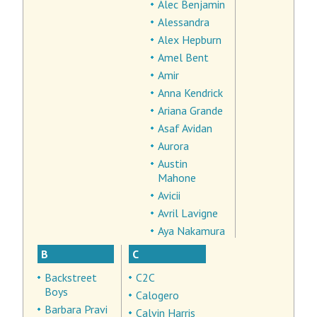
Alec Benjamin
Alessandra
Alex Hepburn
Amel Bent
Amir
Anna Kendrick
Ariana Grande
Asaf Avidan
Aurora
Austin
Mahone
Avicii
Avril Lavigne
Aya Nakamura
B
C
Backstreet
C2C
Boys
Calogero
Barbara Pravi
Calvin Harris