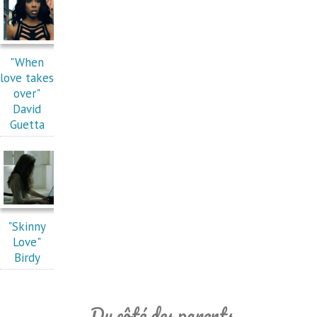
"When
love takes
over"
David
Guetta
"Skinny
Love"
Birdy
Du côté des parents