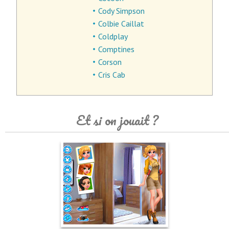
Cody Simpson
Colbie Caillat
Coldplay
Comptines
Corson
Cris Cab
Et si on jouait ?