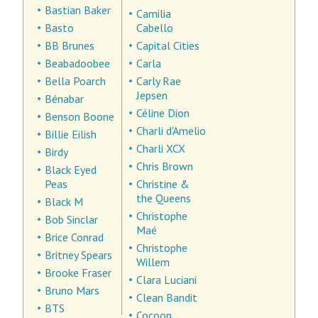
Bastian Baker
Camilia
Basto
Cabello
BB Brunes
Capital Cities
Beabadoobee
Carla
Bella Poarch
Carly Rae
Jepsen
Bénabar
Céline Dion
Benson Boone
Charli d'Amelio
Billie Eilish
Charli XCX
Birdy
Chris Brown
Black Eyed
Peas
Christine &
the Queens
Black M
Christophe
Bob Sinclar
Maé
Brice Conrad
Christophe
Britney Spears
Willem
Brooke Fraser
Clara Luciani
Bruno Mars
Clean Bandit
BTS
Cocoon