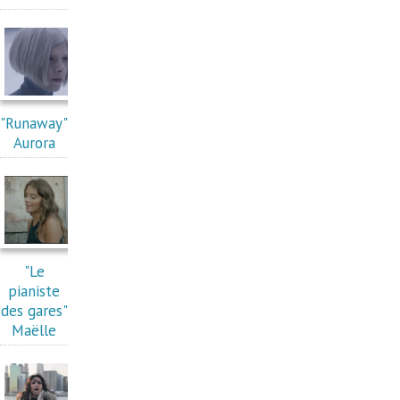
"Runaway"
Aurora
"Le
pianiste
des gares"
Maëlle