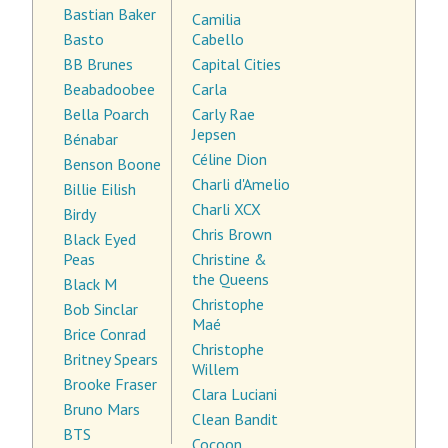
Bastian Baker
Camilia
Basto
Cabello
BB Brunes
Capital Cities
Beabadoobee
Carla
Bella Poarch
Carly Rae
Jepsen
Bénabar
Céline Dion
Benson Boone
Charli d'Amelio
Billie Eilish
Charli XCX
Birdy
Chris Brown
Black Eyed
Peas
Christine &
the Queens
Black M
Christophe
Bob Sinclar
Maé
Brice Conrad
Christophe
Britney Spears
Willem
Brooke Fraser
Clara Luciani
Bruno Mars
Clean Bandit
BTS
Cocoon