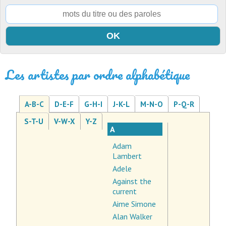
Les artistes par ordre alphabétique
A-B-C
D-E-F
G-H-I
J-K-L
M-N-O
P-Q-R
S-T-U
V-W-X
Y-Z
A
Adam
Lambert
Adele
Against the
current
Aime Simone
Alan Walker